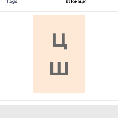
Tags
#Локація
Ц
Ш