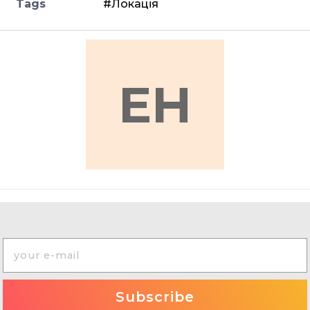
Tags
#Локація
EH