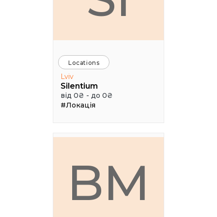
Locations
Lviv
Silentium
від 0₴ - до 0₴
#Локація
BM