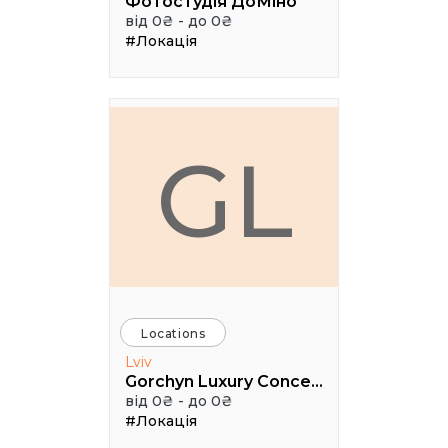
Фотостудія ДоМіно
від 0₴ - до 0₴
#Локація
GL
Locations
Lviv
Gorchyn Luxury Concept House
від 0₴ - до 0₴
#Локація