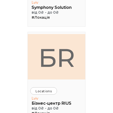
Lviv
Symphony Solution
від 0₴ - до 0₴
#Локація
БR
Locations
Lviv
Бізнес-центр RIUS
від 0₴ - до 0₴