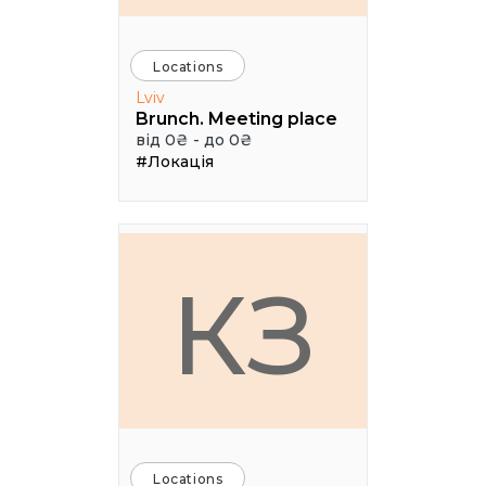
Locations
Lviv
Brunch. Meeting place
від 0₴ - до 0₴
#Локація
КЗ
Locations