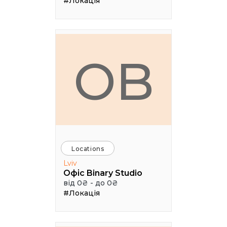
#Локація
ОB
Locations
Lviv
Офіс Binary Studio
від 0₴ - до 0₴
#Локація