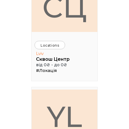
СЦ
Locations
Lviv
Сквош Центр
від 0₴ - до 0₴
#Локація
YL