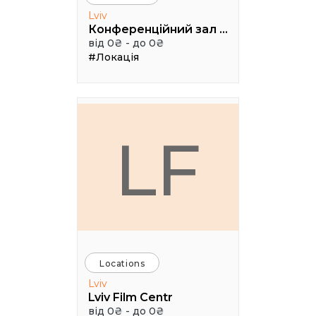
Lviv
Конференційний зал УКУ
від 0₴ - до 0₴
#Локація
LF
Locations
Lviv
Lviv Film Centr
від 0₴ - до 0₴