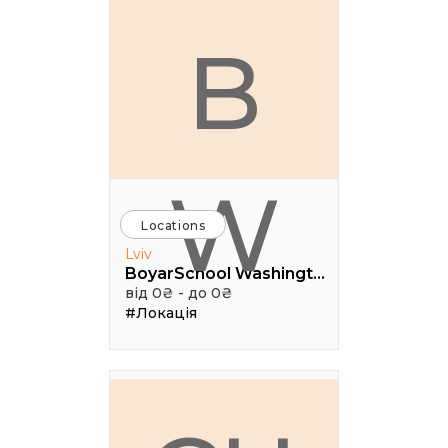
B
W
Locations
Lviv
BoyarSchool Washington
від 0₴ - до 0₴
#Локація