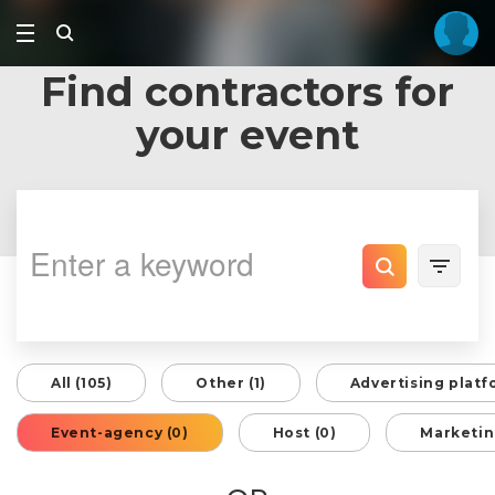
Find contractors for
your event
All (105)
Other (1)
Advertising platf
Event-agency (0)
Host (0)
Marketin