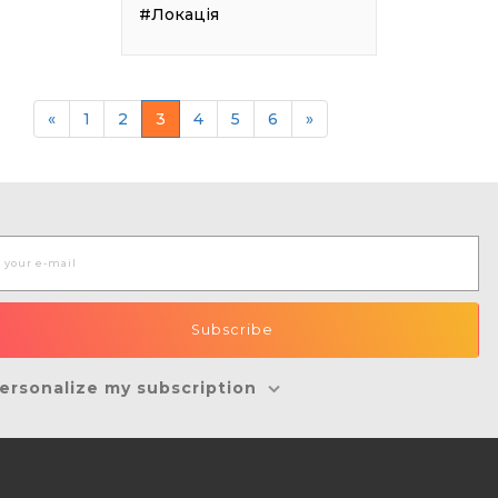
#Локація
«
1
2
3
4
5
6
»
ersonalize my subscription