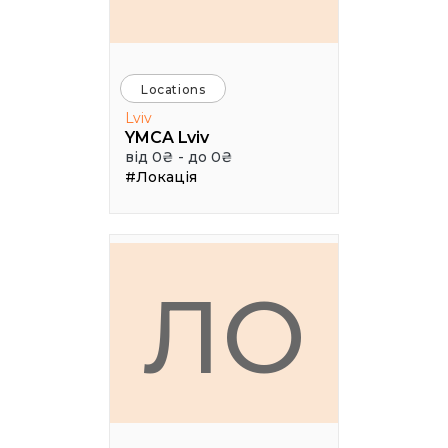
Locations
Lviv
YMCA Lviv
від 0₴ - до 0₴
#Локація
ЛО