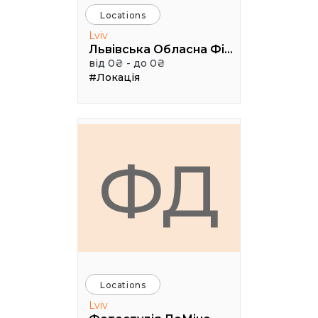
Locations
Lviv
Львівська Обласна Філармонія
від 0₴ - до 0₴
#Локація
ФД
Locations
Lviv