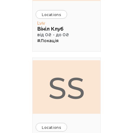
Locations
Lviv
Вініл Клуб
від 0₴ - до 0₴
#Локація
SS
Locations