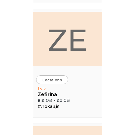
ZE
Locations
Lviv
Zefirina
від 0₴ - до 0₴
#Локація