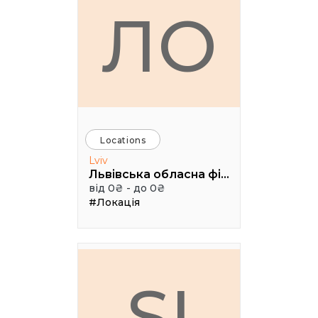
ЛО
Locations
Lviv
Львівська обласна філармонія (Камерна сцена, 3 поверх), Чайковського 7
від 0₴ - до 0₴
#Локація
SI