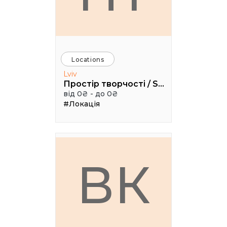
Locations
Lviv
Простір творчості / Space creativity
від 0₴ - до 0₴
#Локація
ВК