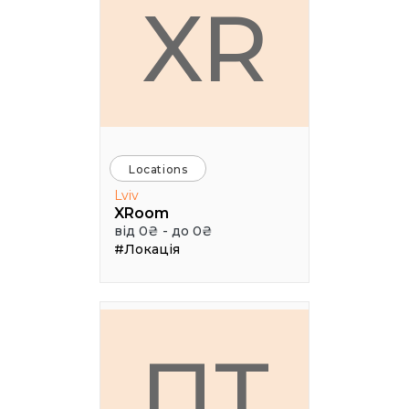
XR
Locations
Lviv
XRoom
від 0₴ - до 0₴
#Локація
ПТ