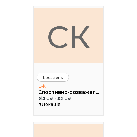
СК
Locations
Lviv
Спортивно-розважальний комплекс "Медик"
від 0₴ - до 0₴
#Локація