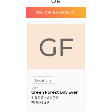
OR
Register a contractor
GF
Locations
Lviv
Green Forest Lviv Events
від 0₴ - до 0₴
#Локація