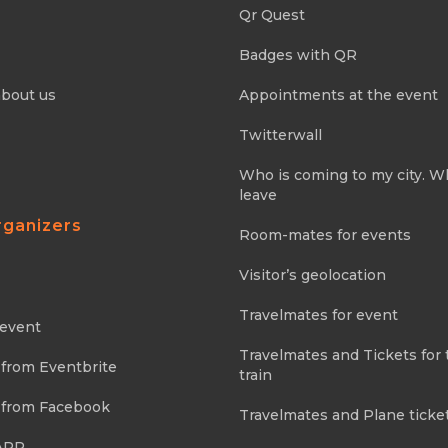
Qr Quest
Badges with QR
about us
Appointments at the event
Twitterwall
Who is coming to my city. 
leave
rganizers
Room-mates for events
Visitor’s geolocation
Travelmates for event
 event
Travelmates and Tickets for 
 from Eventbrite
train
 from Facebook
Travelmates and Plane ticke
APP