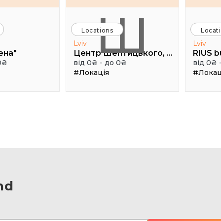
Ш
Locations
Locat
Lviv
Lviv
ена"
Центр Шептицького, 1 поверх, паркова аудиторія
RIUS b
0₴
від 0₴ - до 0₴
від 0₴ 
#Локація
#Локац
nd