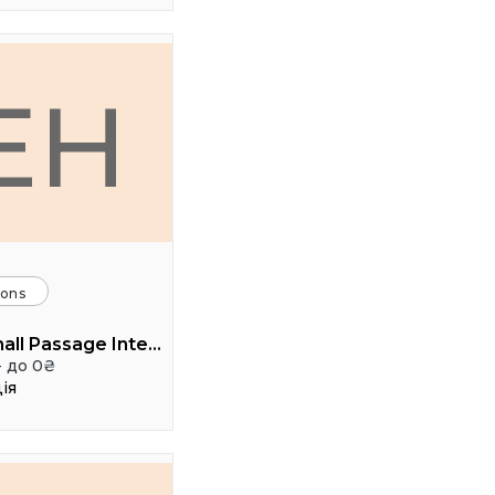
EH
ions
Event hall Passage Interdit
- до 0₴
ія