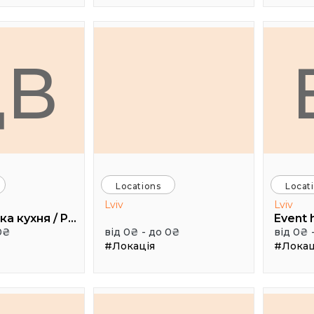
ДВ
Locations
Locat
Lviv
Lviv
Дуже висока кухня / Pretty High Kitchen
0₴
від 0₴ - до 0₴
від 0₴ 
#Локація
#Локац