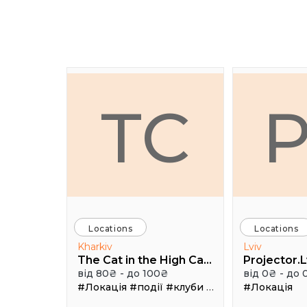
TC
Locations
Locations
Kharkiv
Lviv
The Cat in the High Castle
Projector.L
від 80₴ - до 100₴
від 0₴ - до 
#Локація
#події
#клуби
#Зал
#Локація