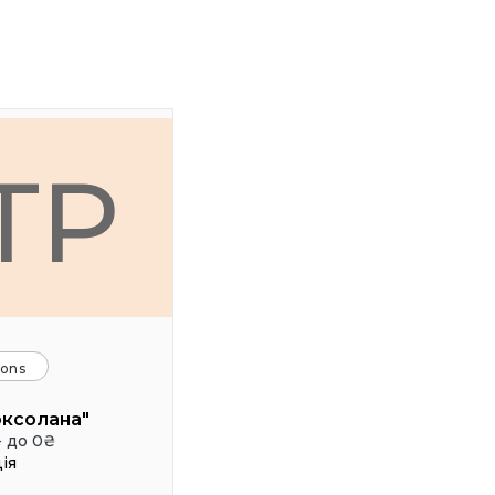
ТР
ions
оксолана"
- до 0₴
ія