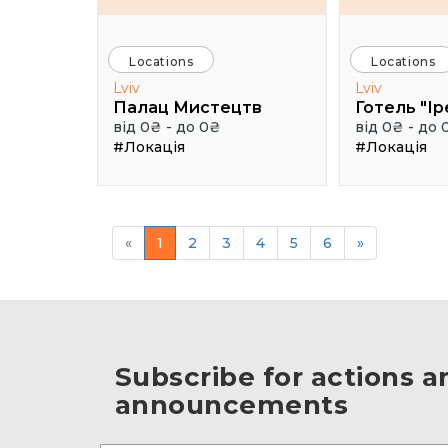
Locations
Locations
Lviv
Lviv
Палац Мистецтв
Готель "Ір
від 0₴ - до 0₴
від 0₴ - до 
#Локація
#Локація
«
1
2
3
4
5
6
»
Subscribe for actions a
announcements