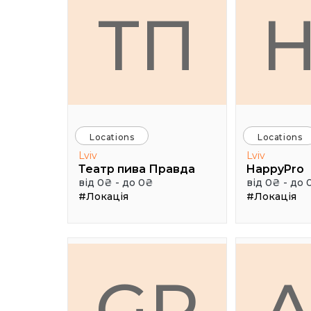
ТП
Locations
Locations
Lviv
Lviv
Театр пива Правда
HappyPro
від 0₴ - до 0₴
від 0₴ - до 
#Локація
#Локація
GR