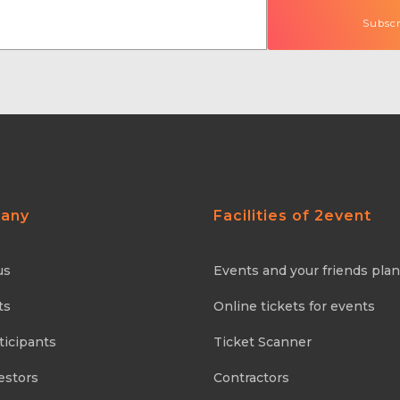
any
Facilities of 2event
us
Events and your friends pla
ts
Online tickets for events
ticipants
Ticket Scanner
estors
Contractors