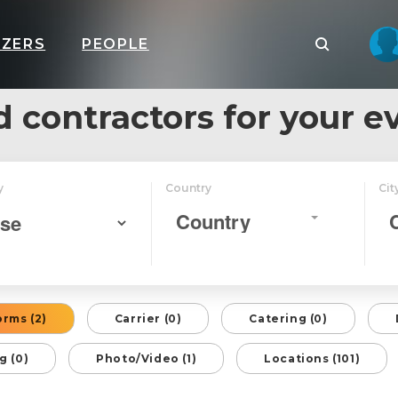
IZERS
PEOPLE
d contractors for your e
y
Country
Cit
Country
orms (2)
Carrier (0)
Catering (0)
g (0)
Photo/Video (1)
Locations (101)