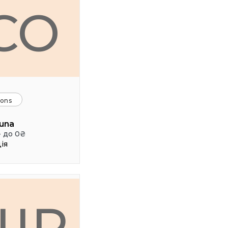
CO
ions
una
- до 0₴
ія
ШР