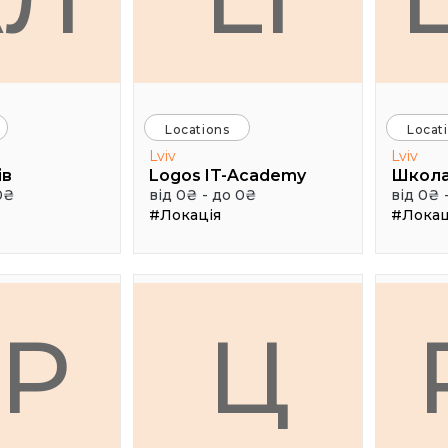
Locations
Locat
Lviv
Lviv
ів
Logos IT-Academy
Школа
0₴
від 0₴ - до 0₴
від 0₴ 
#Локація
#Локац
ГР
Ц