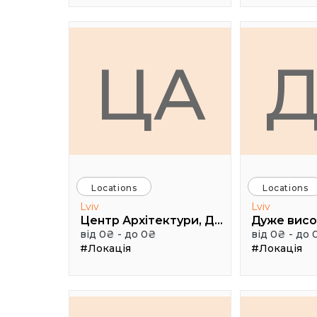
ЦА
Locations
Locations
Lviv
Lviv
Центр Архітектури, Дизайну та Урбаністики Порохова ВЕЖА
від 0₴ - до 0₴
від 0₴ - до 
#Локація
#Локація