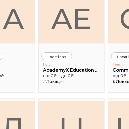
HA
AE
Locations
Locat
Lviv
Lviv
AcademyX Education Hub
Comm
0₴
від 0₴ - до 0₴
від 0₴ 
#Локація
#Локац
АЛ
LI