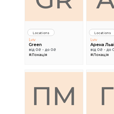
Locations
Locations
Lviv
Lviv
Green
Арена Льв
від 0₴ - до 0₴
від 0₴ - до 
#Локація
#Локація
ПМ