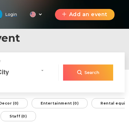
Add an event
Login
vent
y
City
Search
Decor (0)
Entertainment (0)
Rental equip
Staff (0)