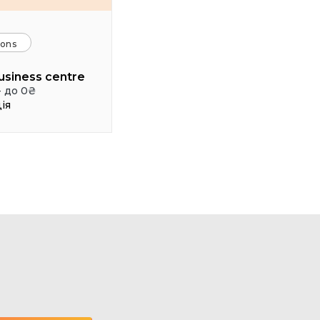
ions
usiness centre
- до 0₴
ія