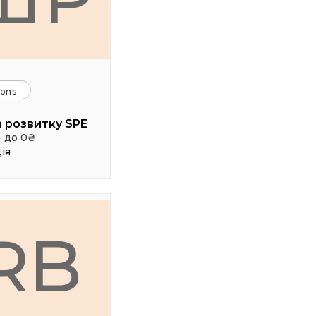
ions
 розвитку SPE
- до 0₴
ія
RB