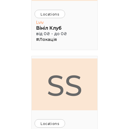
Locations
Lviv
Вініл Клуб
від 0₴ - до 0₴
#Локація
SS
Locations