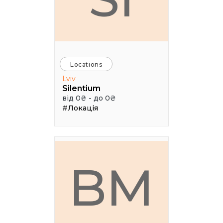
Locations
Lviv
Silentium
від 0₴ - до 0₴
#Локація
BM