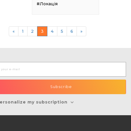
#Локація
«
1
2
3
4
5
6
»
ersonalize my subscription