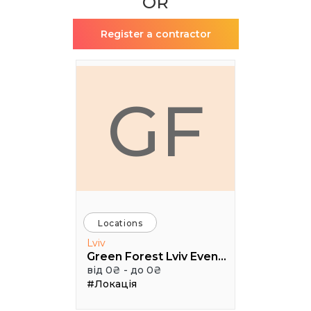
OR
Register a contractor
GF
Locations
Lviv
Green Forest Lviv Events
від 0₴ - до 0₴
#Локація