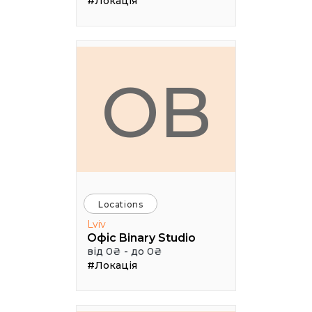
#Локація
ОB
Locations
Lviv
Офіс Binary Studio
від 0₴ - до 0₴
#Локація