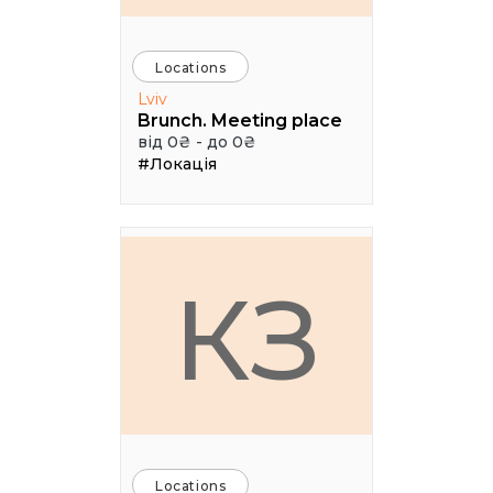
Locations
Lviv
Brunch. Meeting place
від 0₴ - до 0₴
#Локація
КЗ
Locations