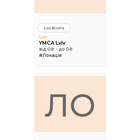
Locations
Lviv
YMCA Lviv
від 0₴ - до 0₴
#Локація
ЛО