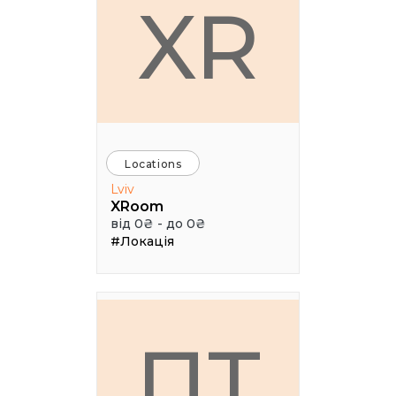
XR
Locations
Lviv
XRoom
від 0₴ - до 0₴
#Локація
ПТ