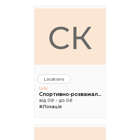
СК
Locations
Lviv
Спортивно-розважальний комплекс "Медик"
від 0₴ - до 0₴
#Локація