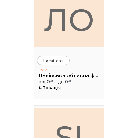
ЛО
Locations
Lviv
Львівська обласна філармонія (Камерна сцена, 3 поверх), Чайковського 7
від 0₴ - до 0₴
#Локація
SI