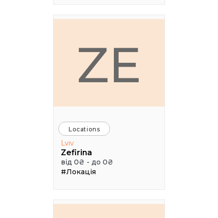
ZE
Locations
Lviv
Zefirina
від 0₴ - до 0₴
#Локація