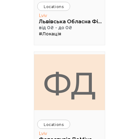
Locations
Lviv
Львівська Обласна Філармонія
від 0₴ - до 0₴
#Локація
ФД
Locations
Lviv