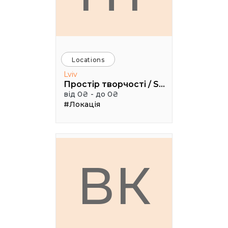
Locations
Lviv
Простір творчості / Space creativity
від 0₴ - до 0₴
#Локація
ВК