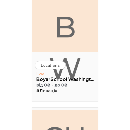
B
W
Locations
Lviv
BoyarSchool Washington
від 0₴ - до 0₴
#Локація