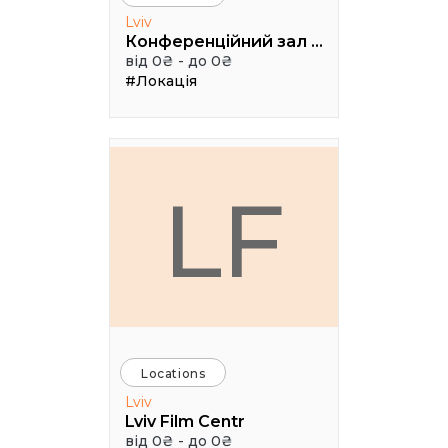
Lviv
Конференційний зал УКУ
від 0₴ - до 0₴
#Локація
LF
Locations
Lviv
Lviv Film Centr
від 0₴ - до 0₴