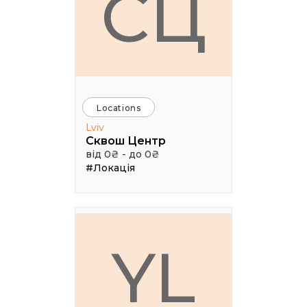
СЦ
Locations
Lviv
Сквош Центр
від 0₴ - до 0₴
#Локація
YL