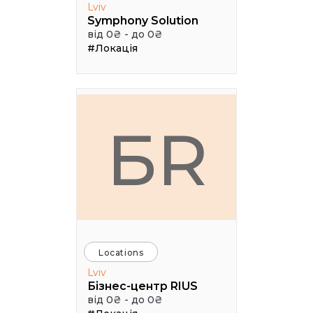
Lviv
Symphony Solution
від 0₴ - до 0₴
#Локація
БR
Locations
Lviv
Бізнес-центр RIUS
від 0₴ - до 0₴