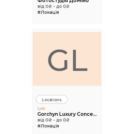
Фотостудія ДоМіно
від 0₴ - до 0₴
#Локація
GL
Locations
Lviv
Gorchyn Luxury Concept House
від 0₴ - до 0₴
#Локація