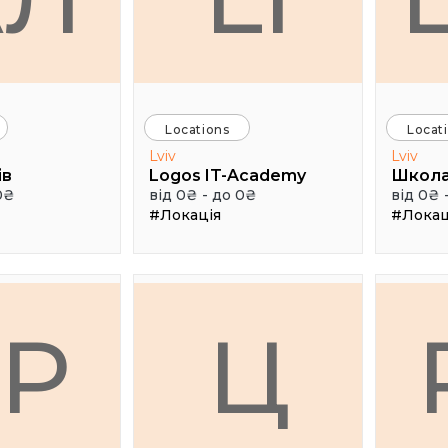
Locations
Locat
Lviv
Lviv
ів
Logos IT-Academy
Школа
0₴
від 0₴ - до 0₴
від 0₴ 
#Локація
#Локац
ГР
Ц