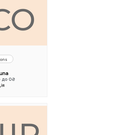
CO
ions
una
- до 0₴
ія
ШР