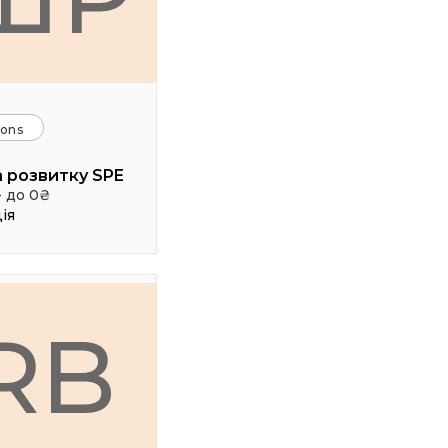
ions
 розвитку SPE
- до 0₴
ія
RB