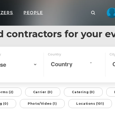
IZERS
PEOPLE
d contractors for your e
y
Country
Cit
Country
orms (2)
Carrier (0)
Catering (0)
g (0)
Photo/Video (1)
Locations (101)