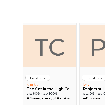
TC
Locations
Locations
Kharkiv
Lviv
The Cat in the High Castle
Projector.L
від 80₴ - до 100₴
від 0₴ - до 
#Локація
#події
#клуби
#Зал
#Локація