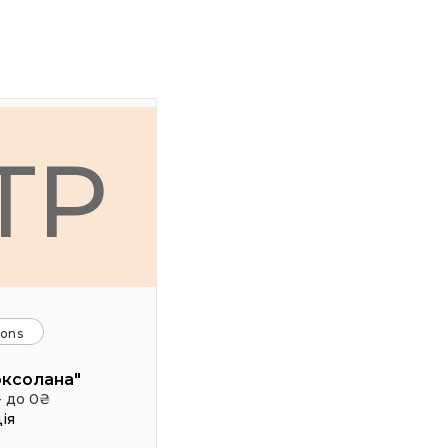
ТР
ions
оксолана"
- до 0₴
ія