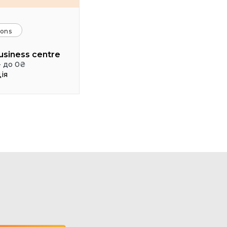
ions
usiness centre
- до 0₴
ія