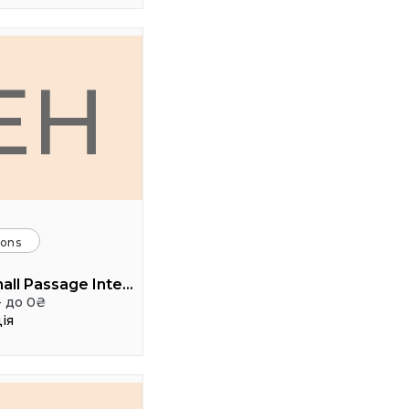
EH
ions
Event hall Passage Interdit
- до 0₴
ія