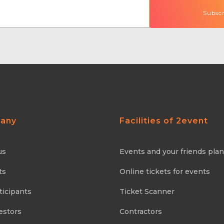
any
Facilities of 2event
us
Events and your friends pla
ts
Online tickets for events
ticipants
Ticket Scanner
estors
Contractors