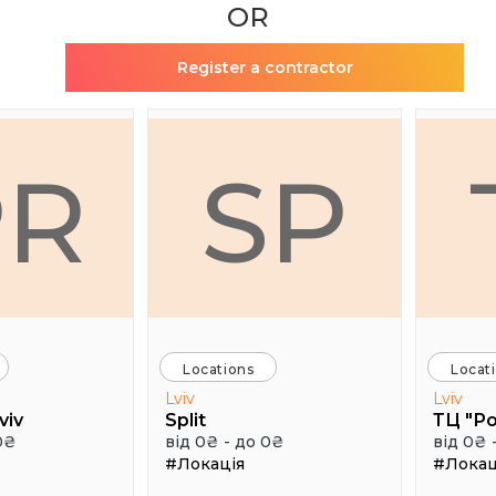
OR
Register a contractor
PR
SP
Locations
Locat
Lviv
Lviv
viv
Split
ТЦ "Р
0₴
від 0₴ - до 0₴
від 0₴ 
#Локація
#Локац