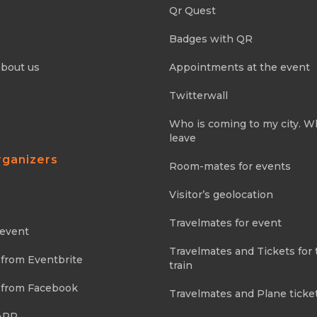
Qr Quest
Badges with QR
about us
Appointments at the event
Twitterwall
Who is coming to my city. 
leave
rganizers
Room-mates for events
Visitor’s geolocation
Travelmates for event
 event
Travelmates and Tickets for 
 from Eventbrite
train
 from Facebook
Travelmates and Plane ticke
APP