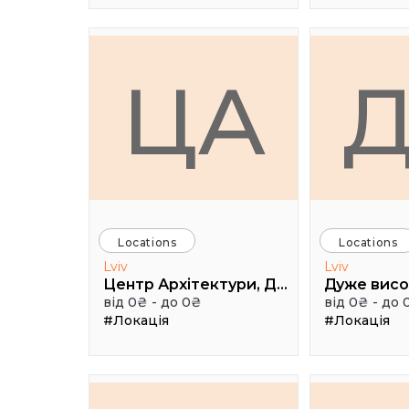
ЦА
Locations
Locations
Lviv
Lviv
Центр Архітектури, Дизайну та Урбаністики Порохова ВЕЖА
від 0₴ - до 0₴
від 0₴ - до 
#Локація
#Локація