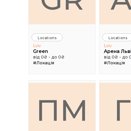
Locations
Locations
Lviv
Lviv
Green
Арена Льв
від 0₴ - до 0₴
від 0₴ - до 
#Локація
#Локація
ПМ