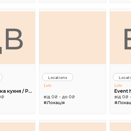
ДВ
Locations
Locat
Lviv
Lviv
Дуже висока кухня / Pretty High Kitchen
0₴
від 0₴ - до 0₴
від 0₴ 
#Локація
#Локац