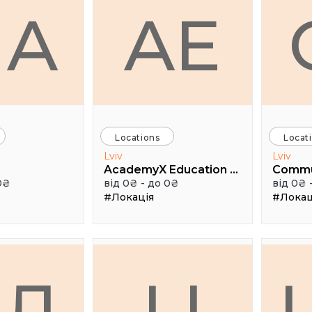
HA
AE
Locations
Locat
Lviv
Lviv
AcademyX Education Hub
Comm
0₴
від 0₴ - до 0₴
від 0₴ 
#Локація
#Локац
АЛ
LI