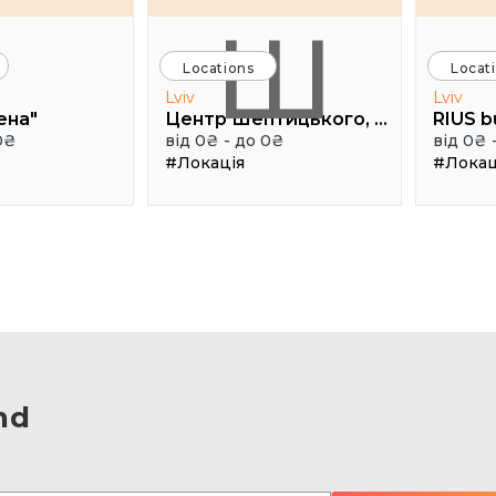
Ш
Locations
Locat
Lviv
Lviv
ена"
Центр Шептицького, 1 поверх, паркова аудиторія
RIUS b
0₴
від 0₴ - до 0₴
від 0₴ 
#Локація
#Локац
nd