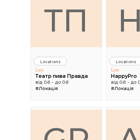
ТП
Locations
Locations
Lviv
Lviv
Театр пива Правда
HappyPro
від 0₴ - до 0₴
від 0₴ - до 
#Локація
#Локація
GR