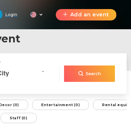
Add an event
Login
vent
y
City
Search
Decor (0)
Entertainment (0)
Rental equip
Staff (0)