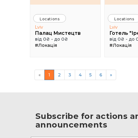
Locations
Locations
Lviv
Lviv
Палац Мистецтв
Готель "Ір
від 0₴ - до 0₴
від 0₴ - до 
#Локація
#Локація
«
1
2
3
4
5
6
»
Subscribe for actions a
announcements